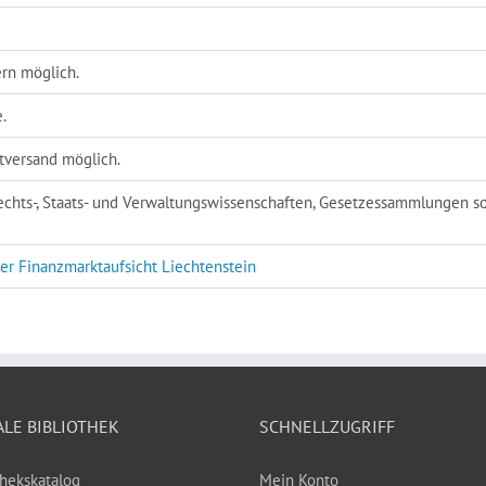
ern möglich.
.
tversand möglich.
 Rechts-, Staats- und Verwaltungswissenschaften, Gesetzessammlungen s
er Finanzmarktaufsicht Liechtenstein
ALE BIBLIOTHEK
SCHNELLZUGRIFF
thekskatalog
Mein Konto