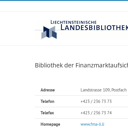
Zum
Inhalt
springen
Bibliothek der Finanzmarktaufsic
Adresse
Landstrasse 109, Postfach
Telefon
+423 / 236 73 73
Telefax
+423 / 236 73 74
Homepage
www.fma-li.li