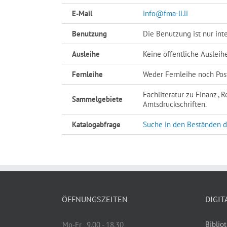
E-Mail
info@fma-li.li
Benutzung
Die Benutzung ist nur int
Ausleihe
Keine öffentliche Ausleihe
Fernleihe
Weder Fernleihe noch Pos
Fachliteratur zu Finanz-,
Sammelgebiete
Amtsdruckschriften.
Katalogabfrage
Suche in den Beständen d
ÖFFNUNGSZEITEN
DIGIT
Biblio
Mo-Fr
9.00 - 18.30