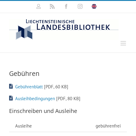
Zum
Mein
Rss
Facebook
Instagram
Click
Inhalt
Konto
for
springen
english
information
Gebühren
Gebührenblatt
[PDF, 60 KB]
Ausleihbedingungen
[PDF, 80 KB]
Einschreiben und Ausleihe
Ausleihe
gebührenfrei