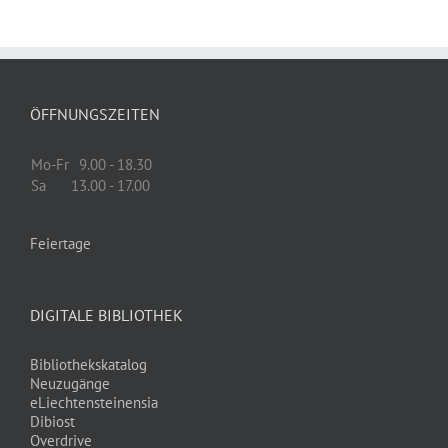
ÖFFNUNGSZEITEN
Mo-Fr
9.00 - 18.30
Sa
13.00 - 17.00
Feiertage
DIGITALE BIBLIOTHEK
Bibliothekskatalog
Neuzugänge
eLiechtensteinensia
Dibiost
Overdrive