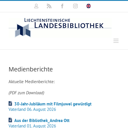
Zum
Mein
Rss
Facebook
Instagram
Click
Inhalt
Konto
for
springen
english
information
Medienberichte
Aktuelle Medienberichte:
(PDF zum Download)
30-Jahr-Jubiläum mit Filmjuwel gewürdigt
Vaterland 06. August 2026
Aus der Bibliothek_Andrea Ott
Vaterland 01. August 2026