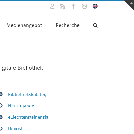
Mein
Rss
Facebook
Instagram
Click
Konto
for
english
information
Medienangebot
Recherche
igitale Bibliothek
Bibliothekskatalog
Neuzugänge
eLiechtensteinensia
Dibiost