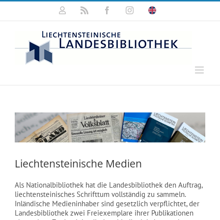
Zum
Mein
Rss
Facebook
Instagram
Click
Inhalt
Konto
for
springen
english
information
Liechtensteinische Medien
Als Nationalbibliothek hat die Landesbibliothek den Auftrag,
liechtensteinisches Schrifttum vollständig zu sammeln.
Inländische Medieninhaber sind gesetzlich verpflichtet, der
Landesbibliothek zwei Freiexemplare ihrer Publikationen