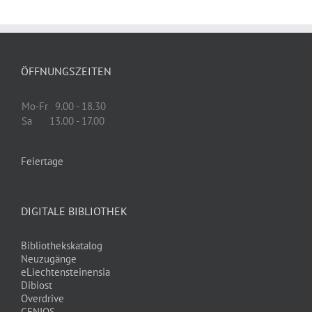
ÖFFNUNGSZEITEN
Mo-Fr
9.00 - 18.30
Sa
13.00 - 17.00
Feiertage
DIGITALE BIBLIOTHEK
Bibliothekskatalog
Neuzugänge
eLiechtensteinensia
Dibiost
Overdrive
GENIOS