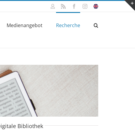
Mein
Rss
Facebook
Instagram
Click
Konto
for
english
information
Medienangebot
Recherche
igitale Bibliothek