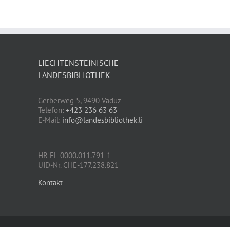
LIECHTENSTEINISCHE
LANDESBIBLIOTHEK
Gerberweg 5, 9490 Vaduz
Telefon:
+423 236 63 63
E-Mail:
info@landesbibliothek.li
HR FL-0000.011.791-1
UID-Nr. CHE-177.238.821
Kontakt