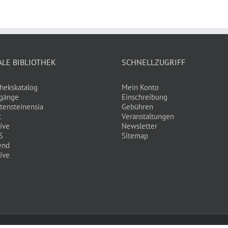
ALE BIBLIOTHEK
SCHNELLZUGRIFF
thekskatalog
Mein Konto
gänge
Einschreibung
tensteinensia
Gebühren
t
Veranstaltungen
ive
Newsletter
S
Sitemap
end
ive