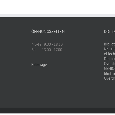
ÖFFNUNGSZEITEN
DIGIT
Biblio
Mo-Fr
9.00 - 18.30
Neuzu
Sa
13.00 - 17.00
eLiech
Dibios
Overdr
Feiertage
GENIO
filmfri
Overdr