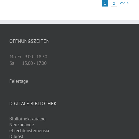
Vor
1
2
ÖFFNUNGSZEITEN
Mo-Fr
9.00 - 18.30
Sa
13.00 - 17.00
Feiertage
DIGITALE BIBLIOTHEK
Bibliothekskatalog
Neuzugänge
eLiechtensteinensia
Dibiost