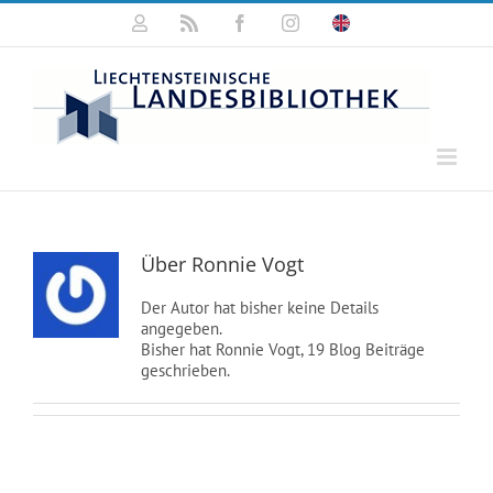
Zum
Mein
Rss
Facebook
Instagram
Click
Inhalt
Konto
for
springen
english
information
Über
Ronnie Vogt
Der Autor hat bisher keine Details
angegeben.
Bisher hat Ronnie Vogt, 19 Blog Beiträge
geschrieben.