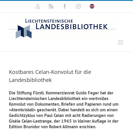
Zum
Mein
Rss
Facebook
Instagram
Click
Inhalt
Konto
for
springen
english
information
Kostbares Celan-Konvolut für die
Landesbibliothek
Die Stiftung Fürstl. Kommerzienrat Guido Feger hat der
Liechtensteinischen Landesbibliothek ein wertvolles
Konvolut von Dokumenten, Briefen und Papieren rund um
«Atemkristall» geschenkt. Dabei handelt es sich um einen
Gedichtzyklus von Paul Celan mit acht Radierungen von
Gisèle Celan-Lestrange, der 1965 in kleiner Auflage in der
Edition Brunidor von Robert Altmann erschien.