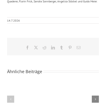
Quaderer, Florin Frick, Sandra Sonnberger, Angelica Stöckel und Guido Meier.
14.7.2026
Facebook
X
Reddit
LinkedIn
Tumblr
Pinterest
E-
Mail
Ähnliche Beiträge
«Kinder
Lesewanderun
der
ins
Berge»