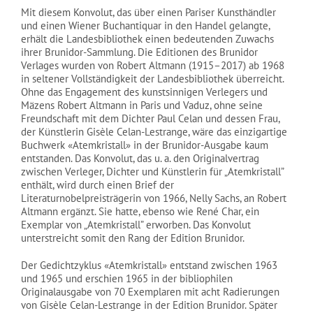
Mit diesem Konvolut, das über einen Pariser Kunsthändler
und einen Wiener Buchantiquar in den Handel gelangte,
erhält die Landesbibliothek einen bedeutenden Zuwachs
ihrer Brunidor-Sammlung. Die Editionen des Brunidor
Verlages wurden von Robert Altmann (1915–2017) ab 1968
in seltener Vollständigkeit der Landesbibliothek überreicht.
Ohne das Engagement des kunstsinnigen Verlegers und
Mäzens Robert Altmann in Paris und Vaduz, ohne seine
Freundschaft mit dem Dichter Paul Celan und dessen Frau,
der Künstlerin Gisèle Celan-Lestrange, wäre das einzigartige
Buchwerk «Atemkristall» in der Brunidor-Ausgabe kaum
entstanden. Das Konvolut, das u. a. den Originalvertrag
zwischen Verleger, Dichter und Künstlerin für „Atemkristall”
enthält, wird durch einen Brief der
Literaturnobelpreisträgerin von 1966, Nelly Sachs, an Robert
Altmann ergänzt. Sie hatte, ebenso wie René Char, ein
Exemplar von „Atemkristall” erworben. Das Konvolut
unterstreicht somit den Rang der Edition Brunidor.
Der Gedichtzyklus «Atemkristall» entstand zwischen 1963
und 1965 und erschien 1965 in der bibliophilen
Originalausgabe von 70 Exemplaren mit acht Radierungen
von Gisèle Celan-Lestrange in der Edition Brunidor. Später