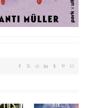
Facebook
X
Reddit
LinkedIn
Tumblr
Pinterest
E-
Mail