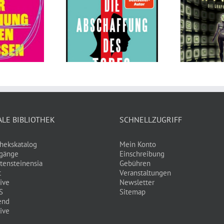
Cryptos von Ursula
e Abschaffung
Poznanski,
es Todes von
Christopher
reas Eschbach
Tauber, Timo
An
Grubing
ALE BIBLIOTHEK
SCHNELLZUGRIFF
thekskatalog
Mein Konto
gänge
Einschreibung
tensteinensia
Gebühren
t
Veranstaltungen
ive
Newsletter
S
Sitemap
end
ive