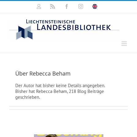
Zum
Mein
Rss
Facebook
Instagram
Click
Inhalt
Konto
for
springen
english
information
Über
Rebecca Beham
Der Autor hat bisher keine Details angegeben.
Bisher hat Rebecca Beham, 218 Blog Beiträge
geschrieben.