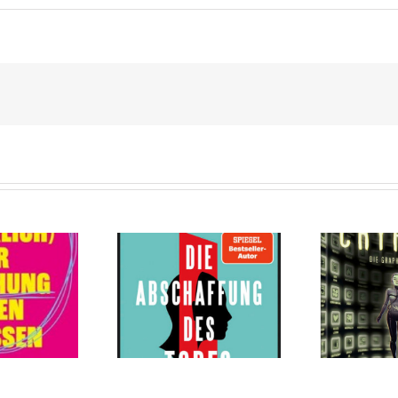
Cryptos von Ursula
e Abschaffung
Poznanski,
es Todes von
Christopher
reas Eschbach
Tauber, Timo
An
Grubing