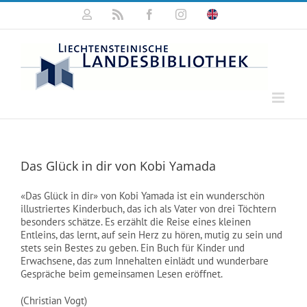
Zum
Mein
Rss
Facebook
Instagram
Click
Inhalt
Konto
for
springen
english
information
Das Glück in dir von Kobi Yamada
«Das Glück in dir» von Kobi Yamada ist ein wunderschön
illustriertes Kinderbuch, das ich als Vater von drei Töchtern
besonders schätze. Es erzählt die Reise eines kleinen
Entleins, das lernt, auf sein Herz zu hören, mutig zu sein und
stets sein Bestes zu geben. Ein Buch für Kinder und
Erwachsene, das zum Innehalten einlädt und wunderbare
Gespräche beim gemeinsamen Lesen eröffnet.
(Christian Vogt)