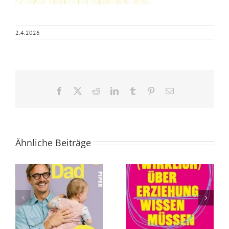
2.4.2026
Facebook
X
Reddit
LinkedIn
Tumblr
Pinterest
E-
Mail
Ähnliche Beiträge
Was Sie (wirklich)
Die Abschaffung
über Erziehung
des Todes von
wissen müssen
Andreas
von Tillman
Eschbach