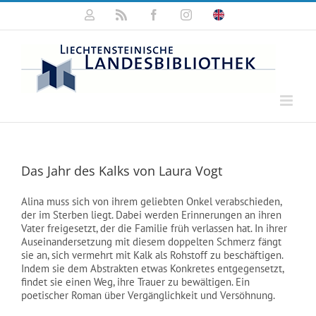
Zum
Mein
Rss
Facebook
Instagram
Click
Inhalt
Konto
for
springen
english
information
Das Jahr des Kalks von Laura Vogt
Alina muss sich von ihrem geliebten Onkel verabschieden,
der im Sterben liegt. Dabei werden Erinnerungen an ihren
Vater freigesetzt, der die Familie früh verlassen hat. In ihrer
Auseinandersetzung mit diesem doppelten Schmerz fängt
sie an, sich vermehrt mit Kalk als Rohstoff zu beschäftigen.
Indem sie dem Abstrakten etwas Konkretes entgegensetzt,
findet sie einen Weg, ihre Trauer zu bewältigen. Ein
poetischer Roman über Vergänglichkeit und Versöhnung.