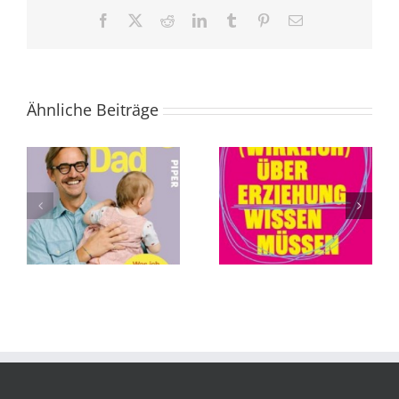
Facebook
X
Reddit
LinkedIn
Tumblr
Pinterest
E-
Mail
Ähnliche Beiträge
Was Sie (wirklich)
Die Abschaffung
über Erziehung
des Todes von
wissen müssen
Andreas
von Tillman
Eschbach
Prüfer