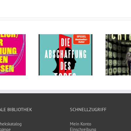
Cryptos von Ursula
e Abschaffung
Poznanski,
es Todes von
Christopher
reas Eschbach
Tauber, Timo
An
Grubing
ALE BIBLIOTHEK
SCHNELLZUGRIFF
thekskatalog
Mein Konto
gänge
Einschreibung