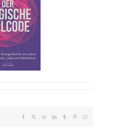
Facebook
X
Reddit
LinkedIn
Tumblr
Pinterest
E-
Mail