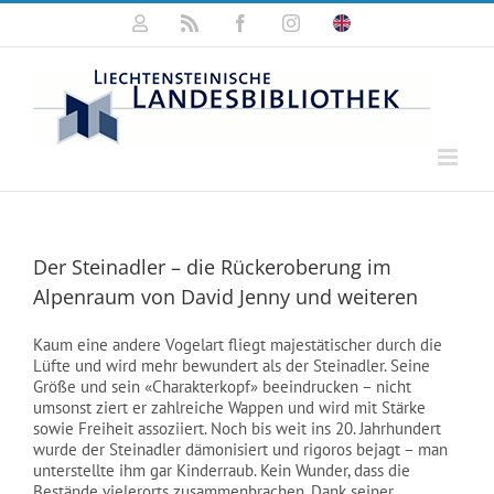
Zum
Mein
Rss
Facebook
Instagram
Click
Inhalt
Konto
for
springen
english
information
Der Steinadler – die Rückeroberung im
Alpenraum von David Jenny und weiteren
Kaum eine andere Vogelart fliegt majestätischer durch die
Lüfte und wird mehr bewundert als der Steinadler. Seine
Größe und sein «Charakterkopf» beeindrucken – nicht
umsonst ziert er zahlreiche Wappen und wird mit Stärke
sowie Freiheit assoziiert. Noch bis weit ins 20. Jahrhundert
wurde der Steinadler dämonisiert und rigoros bejagt – man
unterstellte ihm gar Kinderraub. Kein Wunder, dass die
Bestände vielerorts zusammenbrachen. Dank seiner