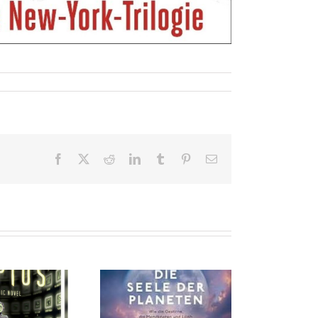
Facebook
X
Reddit
LinkedIn
Tumblr
Pinterest
E-
Mail