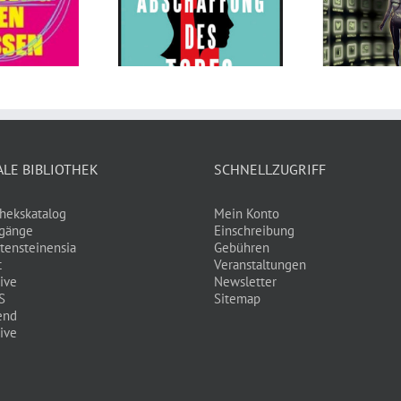
e Abschaffung
Poznanski,
es Todes von
Christopher
reas Eschbach
Tauber, Timo
An
Grubing
ALE BIBLIOTHEK
SCHNELLZUGRIFF
thekskatalog
Mein Konto
gänge
Einschreibung
tensteinensia
Gebühren
t
Veranstaltungen
ive
Newsletter
S
Sitemap
end
ive