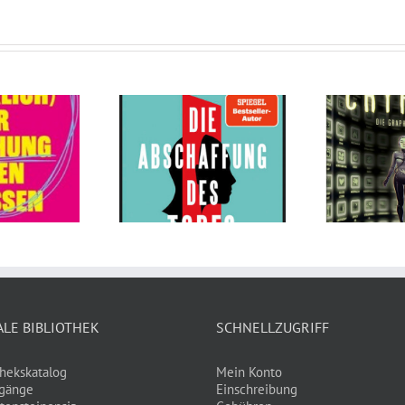
Cryptos von Ursula
e Abschaffung
Poznanski,
es Todes von
Christopher
reas Eschbach
Tauber, Timo
An
Grubing
ALE BIBLIOTHEK
SCHNELLZUGRIFF
thekskatalog
Mein Konto
gänge
Einschreibung