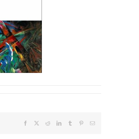
Facebook
X
Reddit
LinkedIn
Tumblr
Pinterest
E-
Mail