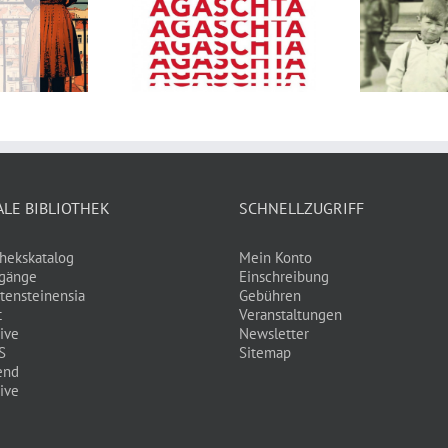
gaschta – A
Ebaholz –
Sp
iachtastaner
Kriminalroman von
h
ella von Anton
Mathias Ospelt
Beck
ALE BIBLIOTHEK
SCHNELLZUGRIFF
thekskatalog
Mein Konto
gänge
Einschreibung
tensteinensia
Gebühren
t
Veranstaltungen
ive
Newsletter
S
Sitemap
end
ive