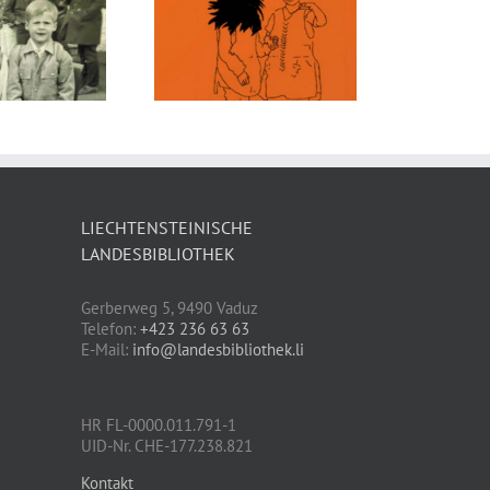
Die Schneegans
richwörter von
und andere
ier & anderswo
Erzählungen von
von Laura Hilti
Paul Gallico
LIECHTENSTEINISCHE
LANDESBIBLIOTHEK
Gerberweg 5, 9490 Vaduz
Telefon:
+423 236 63 63
E-Mail:
info@landesbibliothek.li
HR FL-0000.011.791-1
UID-Nr. CHE-177.238.821
Kontakt