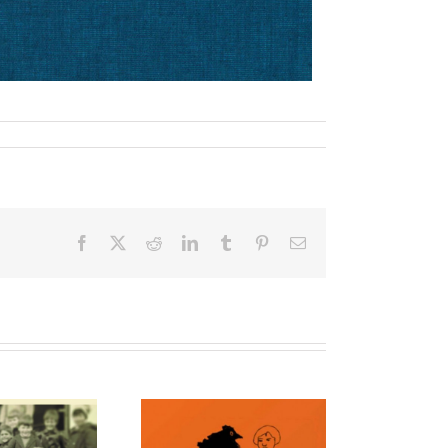
Facebook
X
Reddit
LinkedIn
Tumblr
Pinterest
E-
Mail