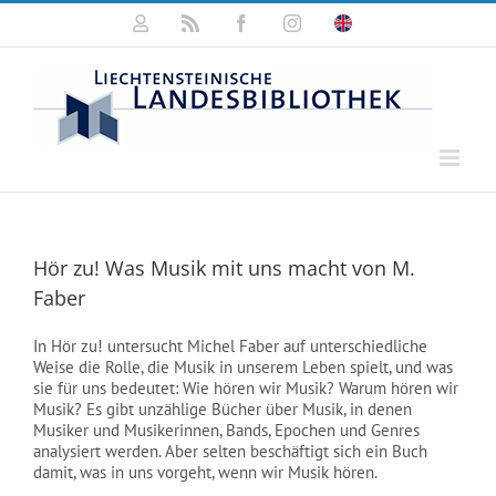
Zum
Mein
Rss
Facebook
Instagram
Click
Inhalt
Konto
for
springen
english
information
Hör zu! Was Musik mit uns macht von M.
Faber
In Hör zu! untersucht Michel Faber auf unterschiedliche
Weise die Rolle, die Musik in unserem Leben spielt, und was
sie für uns bedeutet: Wie hören wir Musik? Warum hören wir
Musik? Es gibt unzählige Bücher über Musik, in denen
Musiker und Musikerinnen, Bands, Epochen und Genres
analysiert werden. Aber selten beschäftigt sich ein Buch
damit, was in uns vorgeht, wenn wir Musik hören.