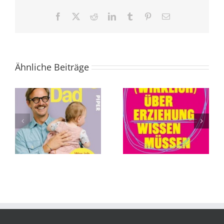
Facebook
X
Reddit
LinkedIn
Tumblr
Pinterest
E-
Mail
Ähnliche Beiträge
Was Sie (wirklich)
Die Abschaffung
über Erziehung
des Todes von
wissen müssen
Andreas
von Tillman
Eschbach
Prüfer