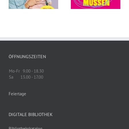
von Tillman
Eschbach
Prüfer
ÖFFNUNGSZEITEN
Mo-Fr
9.00 - 18.30
Sa
13.00 - 17.00
Feiertage
DIGITALE BIBLIOTHEK
Bibliothekskatalog