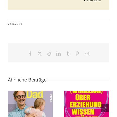
25.6.2026
Facebook
X
Reddit
LinkedIn
Tumblr
Pinterest
E-
Mail
Ähnliche Beiträge
Was Sie (wirklich)
Die Abschaffung
über Erziehung
des Todes von
wissen müssen
Andreas