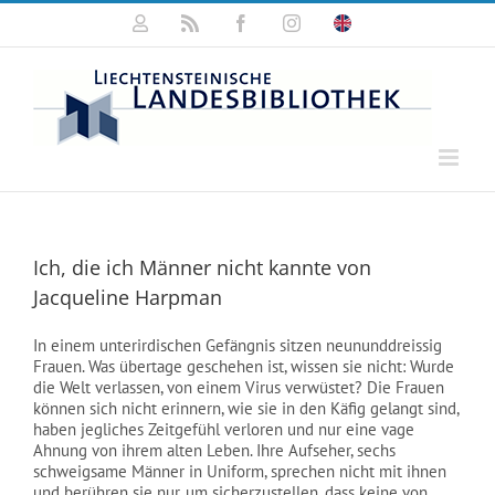
Zum
Mein
Rss
Facebook
Instagram
Click
Inhalt
Konto
for
springen
english
information
Ich, die ich Männer nicht kannte von
Jacqueline Harpman
In einem unterirdischen Gefängnis sitzen neununddreissig
Frauen. Was übertage geschehen ist, wissen sie nicht: Wurde
die Welt verlassen, von einem Virus verwüstet? Die Frauen
können sich nicht erinnern, wie sie in den Käfig gelangt sind,
haben jegliches Zeitgefühl verloren und nur eine vage
Ahnung von ihrem alten Leben. Ihre Aufseher, sechs
schweigsame Männer in Uniform, sprechen nicht mit ihnen
und berühren sie nur, um sicherzustellen, dass keine von