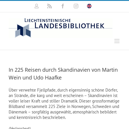
Zum
Mein
Rss
Facebook
Instagram
Click
Inhalt
Konto
for
springen
english
information
In 225 Reisen durch Skandinavien von Martin
Wein und Udo Haafke
Über verwehte Fjellpfade, durch eigensinnig schöne Dörfer,
an Strände, die karg und weit erscheinen – Skandinavien ist
voller leiser Kraft und stiller Dramatik. Dieser grossformatige
Bildband versammelt 225 Ziele in Norwegen, Schweden und
Dänemark – sorgfältig ausgewählt, atmosphärisch bebildert
und kenntnisreich beschrieben.
(Verlagstext)