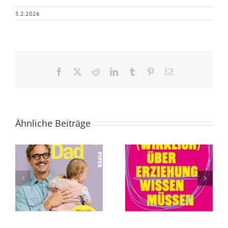
5.2.2026
Facebook
X
Reddit
LinkedIn
Tumblr
Pinterest
E-
Mail
Ähnliche Beiträge
Was Sie (wirklich)
Die Abschaffung
über Erziehung
des Todes von
wissen müssen
Andreas
von Tillman
Eschbach
Prüfer