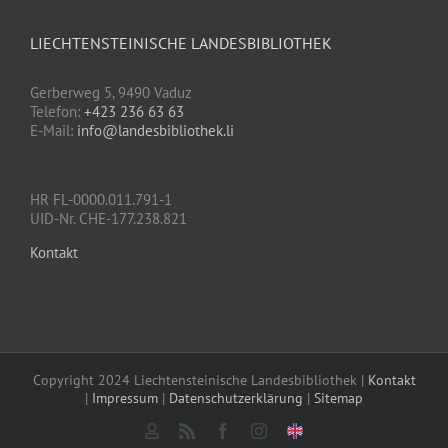
LIECHTENSTEINISCHE LANDESBIBLIOTHEK
Gerberweg 5, 9490 Vaduz
Telefon:
+423 236 63 63
E-Mail:
info@landesbibliothek.li
HR FL-0000.011.791-1
UID-Nr. CHE-177.238.821
Kontakt
Copyright 2024 Liechtensteinische Landesbibliothek |
Kontakt
|
Impressum
|
Datenschutzerklärung
|
Sitemap
Mein
Rss
Facebook
Instagram
Click
Konto
for