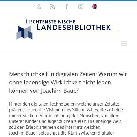
Zum
Mein
Rss
Facebook
Instagram
Click
Inhalt
Konto
for
springen
english
information
Menschlichkeit in digitalen Zeiten: Warum wir
ohne lebendige Wirklichkeit nicht leben
können von Joachim Bauer
Hinter den digitalen Technologien, welche unser Zeitalter
prägen, stehen die Visionen des Silicon Valley, die auf eine
immer stärkere Vereinnahmung des Menschen, vor allem
unserer Kinder und Jugendlichen zielen. Die analoge Welt
soll den Erlebnisräumen des Internets weichen.
Joachim Bauer beleuchtet die Kluft zwischen digitaler