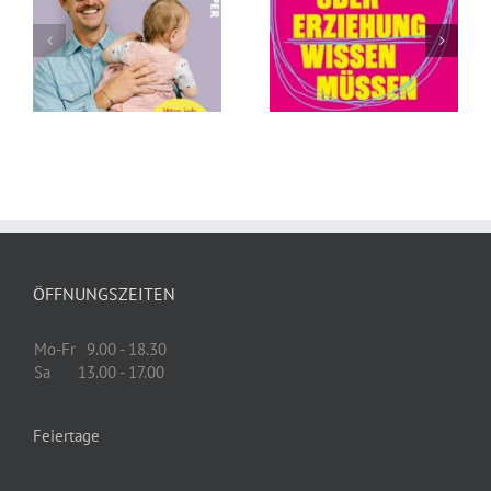
Was Sie (wirklich)
Die Abschaffung
über Erziehung
des Todes von
wissen müssen
Andreas
von Tillman
Eschbach
Prüfer
ÖFFNUNGSZEITEN
Mo-Fr
9.00 - 18.30
Sa
13.00 - 17.00
Feiertage