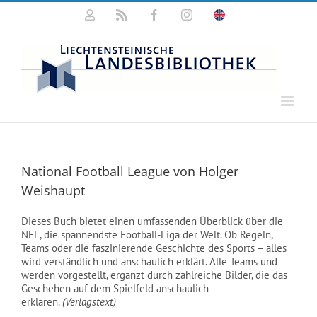
Zum
Mein
Rss
Facebook
Instagram
Click
Inhalt
Konto
for
springen
english
information
National Football League von Holger
Weishaupt
Dieses Buch bietet einen umfassenden Überblick über die
NFL, die spannendste Football-Liga der Welt. Ob Regeln,
Teams oder die faszinierende Geschichte des Sports – alles
wird verständlich und anschaulich erklärt. Alle Teams und
werden vorgestellt, ergänzt durch zahlreiche Bilder, die das
Geschehen auf dem Spielfeld anschaulich
erklären.
(Verlagstext)