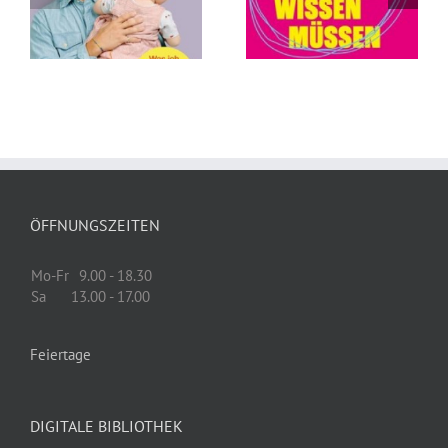
des Todes von
wissen müssen
Andreas
von Tillman
Eschbach
Prüfer
ÖFFNUNGSZEITEN
Mo-Fr
9.00 - 18.30
Sa
13.00 - 17.00
Feiertage
DIGITALE BIBLIOTHEK