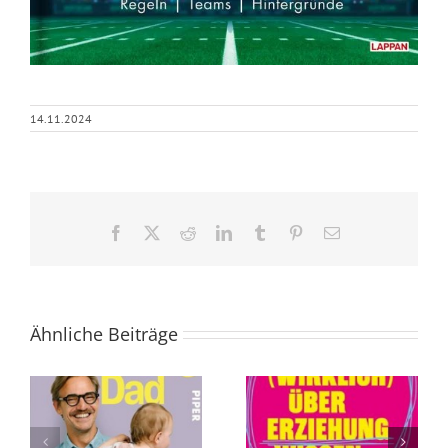
14.11.2024
Facebook
X
Reddit
LinkedIn
Tumblr
Pinterest
E-
Mail
Ähnliche Beiträge
Was Sie (wirklich)
Die Abschaffung
über Erziehung