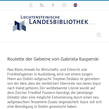
Zum
Mein
Rss
Facebook
Instagram
Click
Inhalt
Konto
for
springen
english
information
Roulette der Gebeine von Gabriela Kasperski
Paul Blom, Anwalt für Wirtschafts- und Erbrecht und
Friedhofsgärtner in Ausbildung, wird von einem jungen
Mann aus Dublin aufgesucht: Stephan Dedalus ist getrieben
von der Idee, dass die sterblichen Überreste von James Joyce
nach Irland gehören. Der weltbekannte Literat wurde auf
dem Zürcher Friedhof Fluntern beerdigt, die jahrelange
Debatte über eine mögliche Exhumierung durch einen neu
aufgetauchten Testament-Zusatz angestachelt: Joyce soll sich
eine Beerdigung in Dublin gewünscht haben.