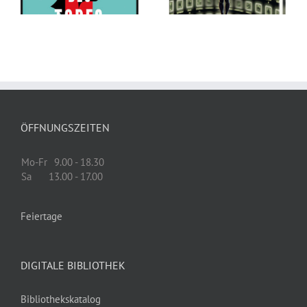
Tauber, Timo
Langsdorf
Grubing
ÖFFNUNGSZEITEN
Mo-Fr
9.00 - 18.30
Sa
13.00 - 17.00
Feiertage
DIGITALE BIBLIOTHEK
Bibliothekskatalog