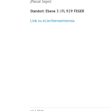
(Pascal Seger)
Standort: Ebene 3 | FL 929 FEGER
Link zu eLiechtensteinensia
12.2.2026