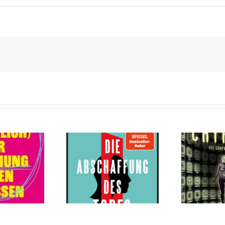
Cryptos von Ursula
e Abschaffung
Poznanski,
es Todes von
Christopher
reas Eschbach
Tauber, Timo
An
Grubing