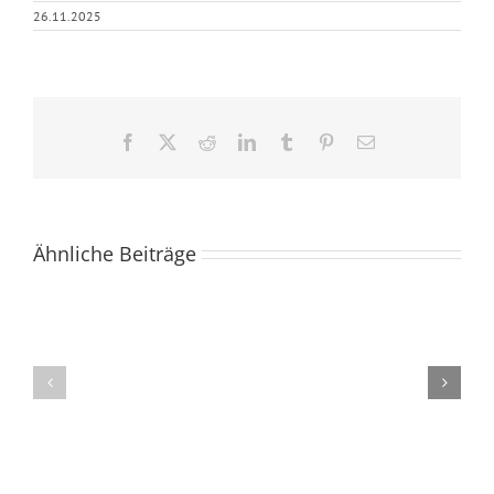
26.11.2025
Facebook
X
Reddit
LinkedIn
Tumblr
Pinterest
E-
Mail
Ähnliche Beiträge
Die
Lesewanderung
Nationalbibliot
ins
ehrt
Valünatal
Paul
Gallico