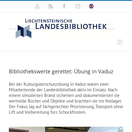
Zum
Mein
Rss
Facebook
Instagram
Click
Inhalt
Konto
for
springen
english
information
Bibliothekswerte gerettet: Übung in Vaduz
Bei der Kulturgüterschutzübung in Vaduz waren zwei
Mitarbeitende der Landesbibliothek aktiv im Einsatz. Nach
einem simulierten Brand sicherten und dokumentierten sie
wertvolle Bücher und Objekte und brachten sie ins Notlager.
Der Fokus lag auf fachgerechter Priorisierung, Transport ohne
Lift und Vorbereitung fürs Schockfrosten.