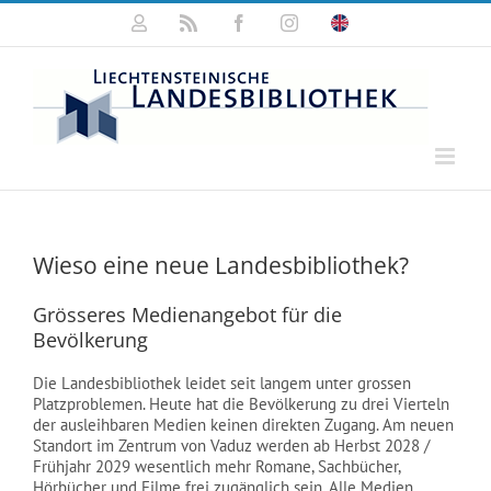
Zum
Mein
Rss
Facebook
Instagram
Click
Inhalt
Konto
for
springen
english
information
Wieso eine neue Landesbibliothek?
Grösseres Medienangebot für die
Bevölkerung
Die Landesbibliothek leidet seit langem unter grossen
Platzproblemen. Heute hat die Bevölkerung zu drei Vierteln
der ausleihbaren Medien keinen direkten Zugang. Am neuen
Standort im Zentrum von Vaduz werden ab Herbst 2028 /
Frühjahr 2029 wesentlich mehr Romane, Sachbücher,
Hörbücher und Filme frei zugänglich sein. Alle Medien