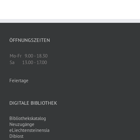
ÖFFNUNGSZEITEN
Mo-Fr
9.00 - 18.30
Sa
13.00 - 17.00
Feiertage
DIGITALE BIBLIOTHEK
Bibliothekskatalog
Neuzugänge
eLiechtensteinensia
Dibiost