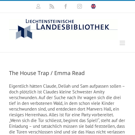
Zum
Mein
Rss
Facebook
Instagram
Click
Inhalt
Konto
for
springen
english
information
The House Trap / Emma Read
Eigentlich hätten Claude, Deliah und Sam aufpassen sollen –
doch plötzlich ist Claudes kleine Schwester Amity
verschwunden. Auf der Suche nach ihr wagen sich die drei
tief in den verbotenen Wald, in dem schon viele Kinder
verschwunden sind, und entdecken dort Manvers Hall, ein
riesiges Herrenhaus. Alles ist für eine Party vorbereitet.
„Wenn sich die Tür schliesst, beginnt das Spiel!“, steht auf der
Einladung – und tatsächlich müssen sie bald feststellen, dass
die Türen verschlossen sind und sie das Haus nicht verlassen