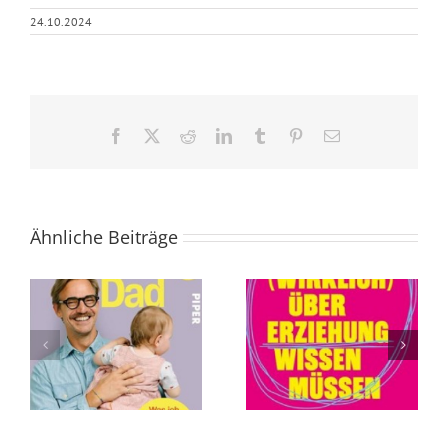
24.10.2024
Facebook
X
Reddit
LinkedIn
Tumblr
Pinterest
E-
Mail
Ähnliche Beiträge
Was Sie (wirklich)
Die Abschaffung
über Erziehung
des Todes von
wissen müssen
Andreas
von Tillman
Eschbach
Prüfer