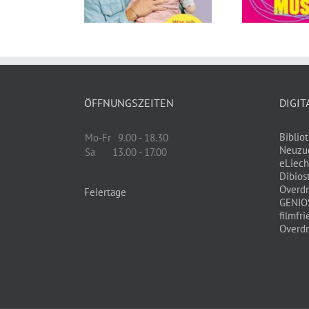
And
von Tillman Prüfer
ÖFFNUNGSZEITEN
DIGIT
Biblio
Mo-Fr
9.00 - 18.30
Neuzu
Sa
13.00 - 17.00
eLiech
Dibios
Overdr
Feiertage
GENIO
filmfri
Overdr