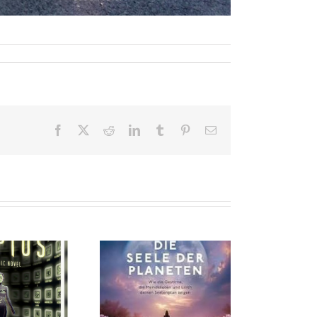
Facebook
X
Reddit
LinkedIn
Tumblr
Pinterest
E-
Mail
Die Seele der
Becoming Dad von
Planeten von
Sebastian Tigges