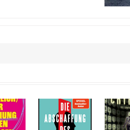
Cryptos von Ursula
e Abschaffung
Poznanski,
es Todes von
Christopher