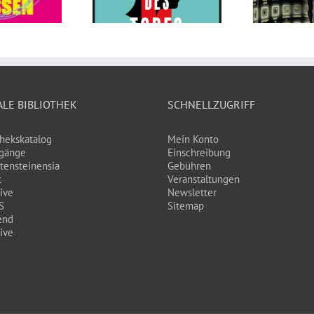
reas Eschbach
Tauber, Timo
An
Grubing
ALE BIBLIOTHEK
SCHNELLZUGRIFF
thekskatalog
Mein Konto
gänge
Einschreibung
tensteinensia
Gebühren
t
Veranstaltungen
ive
Newsletter
S
Sitemap
end
ive