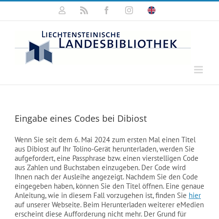
Zum
Mein
Rss
Facebook
Instagram
Click
Inhalt
Konto
for
springen
english
information
Eingabe eines Codes bei Dibiost
Wenn Sie seit dem 6. Mai 2024 zum ersten Mal einen Titel
aus Dibiost auf Ihr Tolino-Gerät herunterladen, werden Sie
aufgefordert, eine Passphrase bzw. einen vierstelligen Code
aus Zahlen und Buchstaben einzugeben. Der Code wird
Ihnen nach der Ausleihe angezeigt. Nachdem Sie den Code
eingegeben haben, können Sie den Titel öffnen. Eine genaue
Anleitung, wie in diesem Fall vorzugehen ist, finden Sie
hier
auf unserer Webseite. Beim Herunterladen weiterer eMedien
erscheint diese Aufforderung nicht mehr. Der Grund für