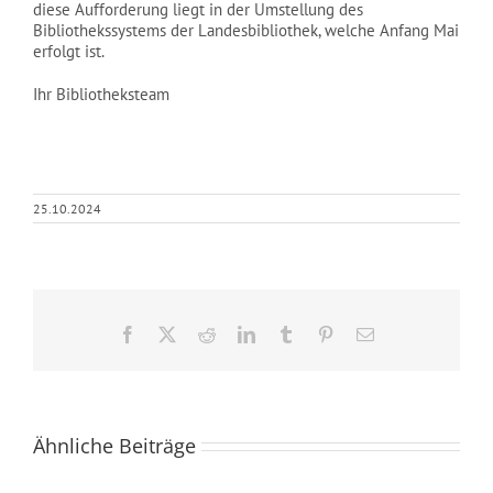
diese Aufforderung liegt in der Umstellung des
Bibliothekssystems der Landesbibliothek, welche Anfang Mai
erfolgt ist.
Ihr Bibliotheksteam
25.10.2024
Facebook
X
Reddit
LinkedIn
Tumblr
Pinterest
E-
Mail
„Kinder
Ähnliche Beiträge
der
Berge“