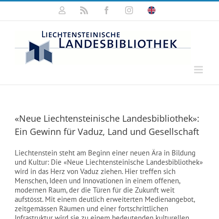
Zum
Mein
Rss
Facebook
Instagram
Click
Inhalt
Konto
for
springen
english
information
«Neue Liechtensteinische Landesbibliothek»:
Ein Gewinn für Vaduz, Land und Gesellschaft
Liechtenstein steht am Beginn einer neuen Ära in Bildung
und Kultur: Die «Neue Liechtensteinische Landesbibliothek»
wird in das Herz von Vaduz ziehen. Hier treffen sich
Menschen, Ideen und Innovationen in einem offenen,
modernen Raum, der die Türen für die Zukunft weit
aufstösst. Mit einem deutlich erweiterten Medienangebot,
zeitgemässen Räumen und einer fortschrittlichen
Infrastruktur wird sie zu einem bedeutenden kulturellen