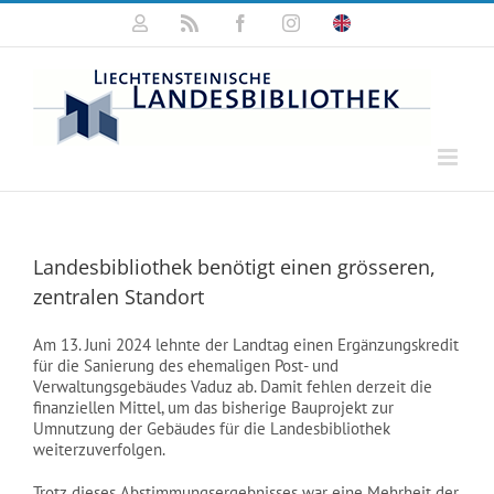
Zum
Mein
Rss
Facebook
Instagram
Click
Inhalt
Konto
for
springen
english
information
Landesbibliothek benötigt einen grösseren,
zentralen Standort
Am 13. Juni 2024 lehnte der Landtag einen Ergänzungskredit
für die Sanierung des ehemaligen Post- und
Verwaltungsgebäudes Vaduz ab. Damit fehlen derzeit die
finanziellen Mittel, um das bisherige Bauprojekt zur
Umnutzung der Gebäudes für die Landesbibliothek
weiterzuverfolgen.
Trotz dieses Abstimmungsergebnisses war eine Mehrheit der