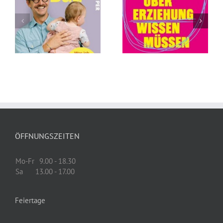
Was Sie (wirklich)
Die Abschaffung
über Erziehung
des Todes von
wissen müssen
Andreas
von Tillman
Eschbach
Prüfer
ÖFFNUNGSZEITEN
Mo-Fr
9.00 - 18.30
Sa
13.00 - 17.00
Feiertage