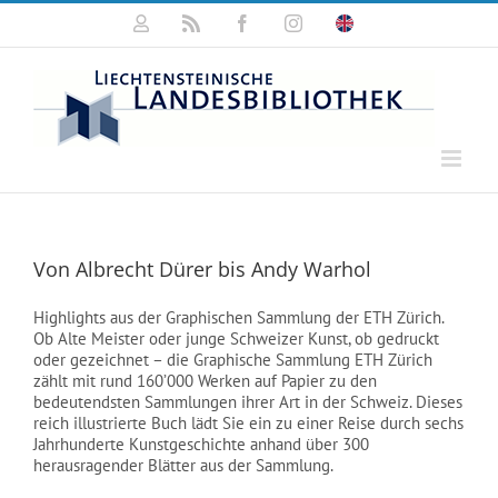
Zum
Mein
Rss
Facebook
Instagram
Click
Inhalt
Konto
for
springen
english
information
Von Albrecht Dürer bis Andy Warhol
Highlights aus der Graphischen Sammlung der ETH Zürich.
Ob Alte Meister oder junge Schweizer Kunst, ob gedruckt
oder gezeichnet – die Graphische Sammlung ETH Zürich
zählt mit rund 160’000 Werken auf Papier zu den
bedeutendsten Sammlungen ihrer Art in der Schweiz. Dieses
reich illustrierte Buch lädt Sie ein zu einer Reise durch sechs
Jahrhunderte Kunstgeschichte anhand über 300
herausragender Blätter aus der Sammlung.