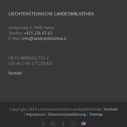
LIECHTENSTEINISCHE LANDESBIBLIOTHEK
Gerberweg 5, 9490 Vaduz
Telefon:
+423 236 63 63
E-Mail:
info@landesbibliothek.li
HR FL-0000.011.791-1
UID-Nr. CHE-177.238.821
Kontakt
Copyright 2024 Liechtensteinische Landesbibliothek |
Kontakt
|
Impressum
|
Datenschutzerklärung
|
Sitemap
Mein
Rss
Facebook
Instagram
Click